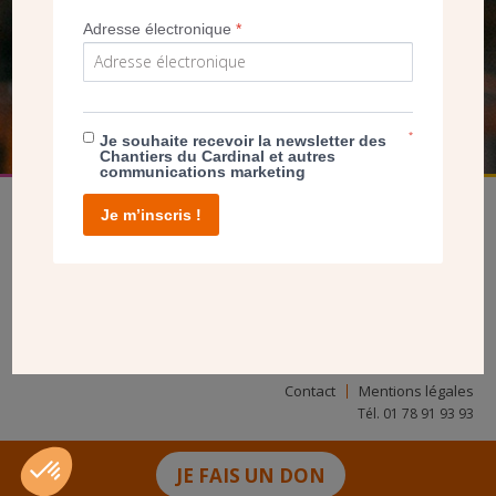
NOUS PERMET D’AGIR
Adresse électronique
*
FAIRE UN DON
*
Je souhaite recevoir la newsletter des
Chantiers du Cardinal et autres
communications marketing
Je m’inscris !
facebook
twitter
youtube
linkedin
instagram
Pinterest
Contact
Mentions légales
Tél. 01 78 91 93 93
JE FAIS UN DON