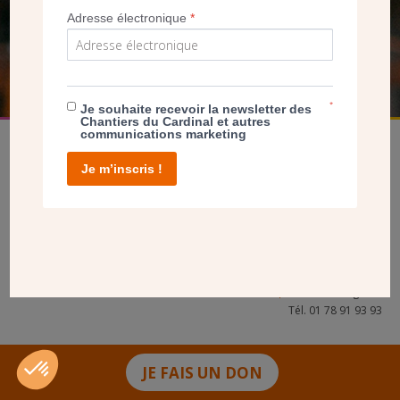
Adresse électronique
*
FAIRE UN DON
*
Je souhaite recevoir la newsletter des
Chantiers du Cardinal et autres
communications marketing
Je m’inscris !
facebook
twitter
youtube
linkedin
instagram
Pinterest
Contact
Mentions légales
Tél. 01 78 91 93 93
JE FAIS UN DON