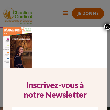
JE DONNE
×
couv 240 V1
Chantiers
du
Cardinal
COUV 240 V1
Inscrivez-vous à
notre Newsletter