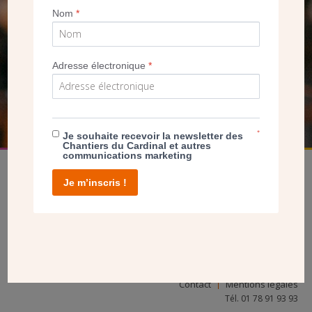
Nom
*
SEUL VOTRE DON
NOUS PERMET D’AGIR
Adresse électronique
*
FAIRE UN DON
*
Je souhaite recevoir la newsletter des
Chantiers du Cardinal et autres
communications marketing
Je m’inscris !
facebook
twitter
youtube
linkedin
instagram
Pinterest
Contact
Mentions légales
Tél. 01 78 91 93 93