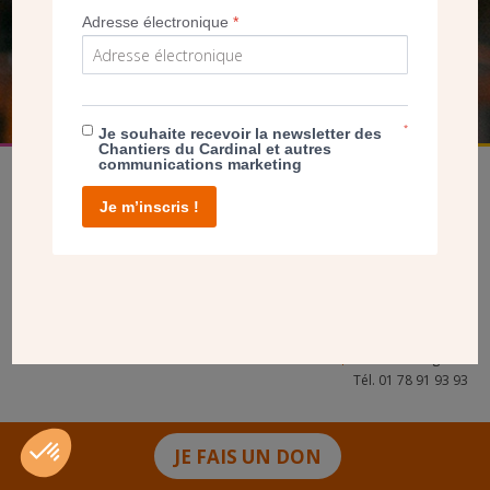
Adresse électronique
*
FAIRE UN DON
*
Je souhaite recevoir la newsletter des
Chantiers du Cardinal et autres
communications marketing
Je m’inscris !
facebook
twitter
youtube
linkedin
instagram
Pinterest
Contact
Mentions légales
Tél. 01 78 91 93 93
JE FAIS UN DON