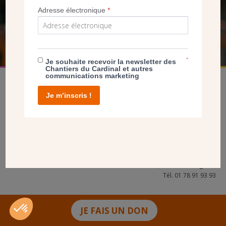
Adresse électronique
*
FAIRE UN DON
*
Je souhaite recevoir la newsletter des
Chantiers du Cardinal et autres
communications marketing
Je m’inscris !
facebook
twitter
youtube
linkedin
instagram
Pinterest
Contact
Mentions légales
Tél. 01 78 91 93 93
JE FAIS UN DON