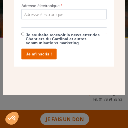
Adresse électronique
*
FAIRE UN DON
*
Je souhaite recevoir la newsletter des
Chantiers du Cardinal et autres
communications marketing
Je m’inscris !
facebook
twitter
youtube
linkedin
instagram
Pinterest
Contact
Mentions légales
Tél. 01 78 91 93 93
JE FAIS UN DON