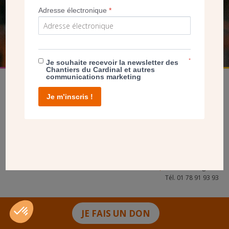
Adresse électronique
*
FAIRE UN DON
*
Je souhaite recevoir la newsletter des
Chantiers du Cardinal et autres
communications marketing
Je m’inscris !
facebook
twitter
youtube
linkedin
instagram
Pinterest
Contact
Mentions légales
Tél. 01 78 91 93 93
JE FAIS UN DON