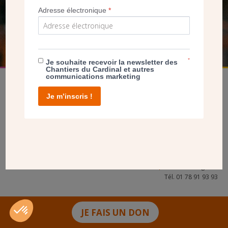
Adresse électronique
*
FAIRE UN DON
*
Je souhaite recevoir la newsletter des
Chantiers du Cardinal et autres
communications marketing
Je m’inscris !
facebook
twitter
youtube
linkedin
instagram
Pinterest
Contact
Mentions légales
Tél. 01 78 91 93 93
JE FAIS UN DON