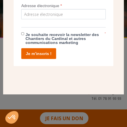
Adresse électronique
*
FAIRE UN DON
*
Je souhaite recevoir la newsletter des
Chantiers du Cardinal et autres
communications marketing
Je m’inscris !
facebook
twitter
youtube
linkedin
instagram
Pinterest
Contact
Mentions légales
Tél. 01 78 91 93 93
JE FAIS UN DON