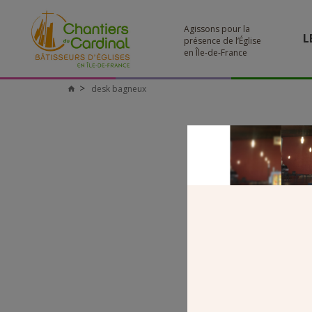
Agissons pour la
L
présence de l’Église
en Île-de-France
desk bagneux
Chantiers
du
Cardinal