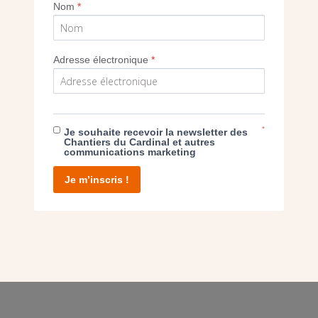
Nom
*
Adresse électronique
*
E DON
T D’AGIR
*
Je souhaite recevoir la newsletter des
Chantiers du Cardinal et autres
communications marketing
Je m’inscris !
facebook
twitter
youtube
linkedin
instagram
Pinterest