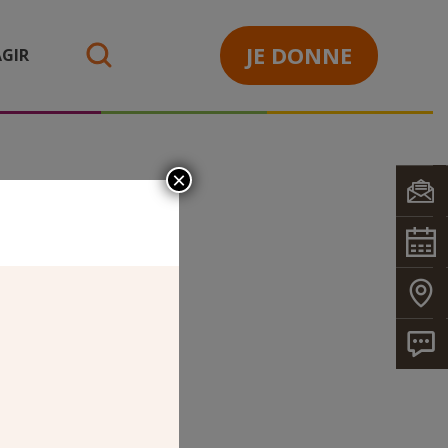
JE DONNE
GIR
search
×