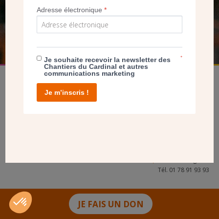
Adresse électronique
*
FAIRE UN DON
*
Je souhaite recevoir la newsletter des
Chantiers du Cardinal et autres
communications marketing
Je m’inscris !
facebook
twitter
youtube
linkedin
instagram
Pinterest
Contact
Mentions légales
Tél. 01 78 91 93 93
JE FAIS UN DON