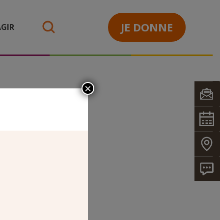
JE DONNE
GIR
search
×