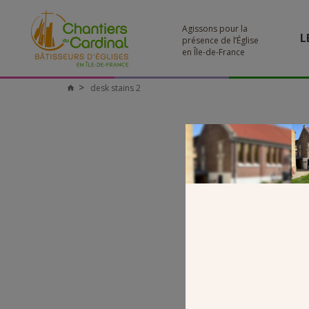
Agissons pour la
L
présence de l’Église
en Île-de-France
desk stains 2
Chantiers
du
Cardinal