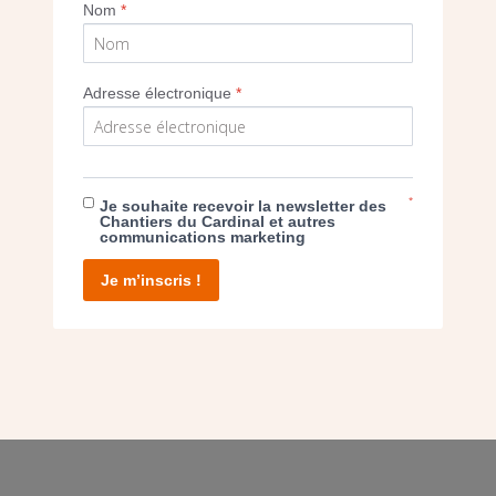
Nom
*
Adresse électronique
*
E DON
T D’AGIR
*
Je souhaite recevoir la newsletter des
Chantiers du Cardinal et autres
communications marketing
Je m’inscris !
facebook
twitter
youtube
linkedin
instagram
Pinterest