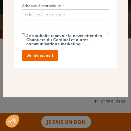
Adresse électronique
*
FAIRE UN DON
*
Je souhaite recevoir la newsletter des
Chantiers du Cardinal et autres
communications marketing
Je m’inscris !
facebook
twitter
youtube
linkedin
instagram
Pinterest
Contact
Mentions légales
Tél. 01 78 91 93 93
JE FAIS UN DON