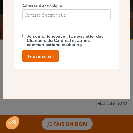
Adresse électronique
*
FAIRE UN DON
*
Je souhaite recevoir la newsletter des
Chantiers du Cardinal et autres
communications marketing
Je m’inscris !
facebook
twitter
youtube
linkedin
instagram
Pinterest
Contact
Mentions légales
Tél. 01 78 91 93 93
JE FAIS UN DON