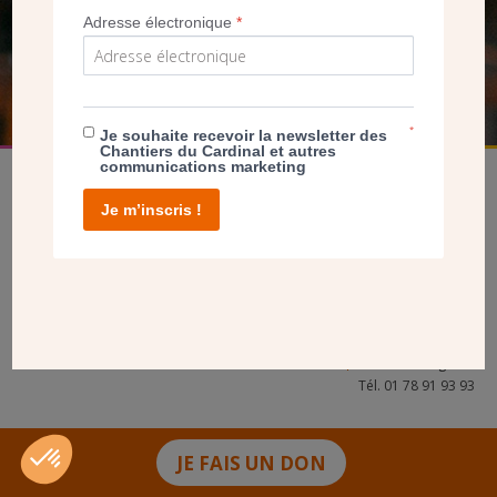
Adresse électronique
*
FAIRE UN DON
*
Je souhaite recevoir la newsletter des
Chantiers du Cardinal et autres
communications marketing
Je m’inscris !
facebook
twitter
youtube
linkedin
instagram
Pinterest
Contact
Mentions légales
Tél. 01 78 91 93 93
JE FAIS UN DON