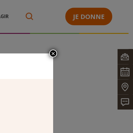
JE DONNE
GIR
search
×