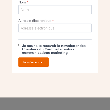
Nom
*
Adresse électronique
*
E DON
T D’AGIR
*
Je souhaite recevoir la newsletter des
Chantiers du Cardinal et autres
communications marketing
Je m’inscris !
facebook
twitter
youtube
linkedin
instagram
Pinterest