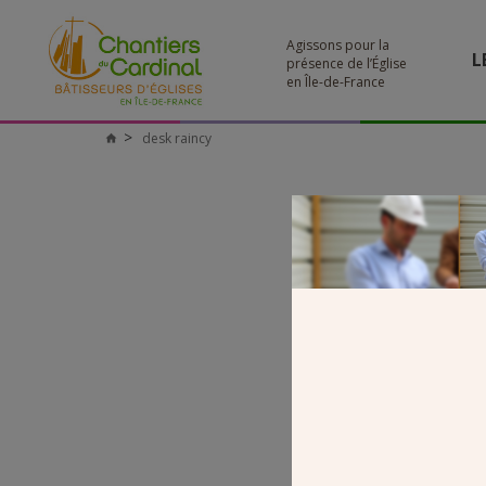
Agissons pour la
L
présence de l’Église
en Île-de-France
desk raincy
Chantiers
du
Cardinal