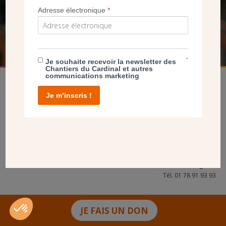
Adresse électronique
*
FAIRE UN DON
*
Je souhaite recevoir la newsletter des
Chantiers du Cardinal et autres
communications marketing
Je m’inscris !
facebook
twitter
youtube
linkedin
instagram
Pinterest
Contact
Mentions légales
Tél. 01 78 91 93 93
JE FAIS UN DON