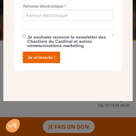
Adresse électronique
*
FAIRE UN DON
*
Je souhaite recevoir la newsletter des
Chantiers du Cardinal et autres
communications marketing
Je m’inscris !
facebook
twitter
youtube
linkedin
instagram
Pinterest
Contact
Mentions légales
Tél. 01 78 91 93 93
JE FAIS UN DON