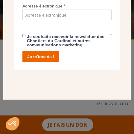
Adresse électronique
*
FAIRE UN DON
*
Je souhaite recevoir la newsletter des
Chantiers du Cardinal et autres
communications marketing
Je m’inscris !
facebook
twitter
youtube
linkedin
instagram
Pinterest
Contact
Mentions légales
Tél. 01 78 91 93 93
JE FAIS UN DON