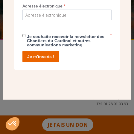
Adresse électronique
*
FAIRE UN DON
*
Je souhaite recevoir la newsletter des
Chantiers du Cardinal et autres
communications marketing
Je m’inscris !
facebook
twitter
youtube
linkedin
instagram
Pinterest
Contact
Mentions légales
Tél. 01 78 91 93 93
JE FAIS UN DON