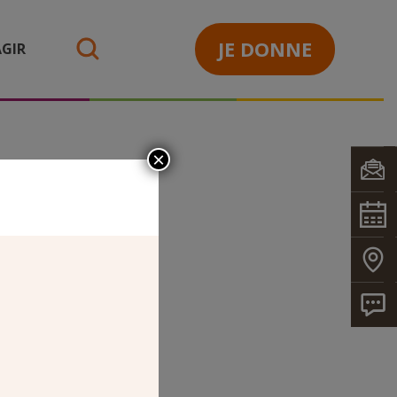
JE DONNE
GIR
search
×
KTO