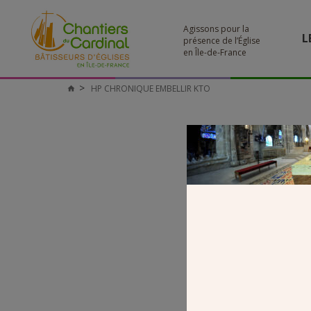
Agissons pour la
L
présence de l’Église
en Île-de-France
HP CHRONIQUE EMBELLIR KTO
Chantiers
du
Cardinal
HP