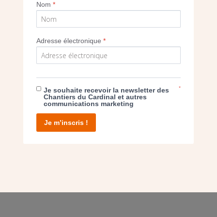
Nom
*
Adresse électronique
*
E DON
*
Je souhaite recevoir la newsletter des
T D’AGIR
Chantiers du Cardinal et autres
communications marketing
Je m’inscris !
facebook
twitter
youtube
linkedin
instagram
Pinterest