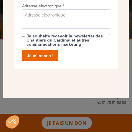
Adresse électronique
*
FAIRE UN DON
*
Je souhaite recevoir la newsletter des
Chantiers du Cardinal et autres
communications marketing
Je m’inscris !
facebook
twitter
youtube
linkedin
instagram
Pinterest
Contact
Mentions légales
Tél. 01 78 91 93 93
JE FAIS UN DON