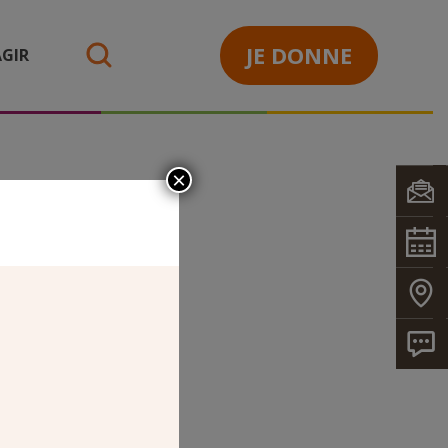
JE DONNE
GIR
search
×
.