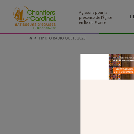
Agissons pour la
L
présence de l’Église
en Île-de-France
HP KTO RADIO QUETE 2023.
Chantiers
du
Cardinal
H