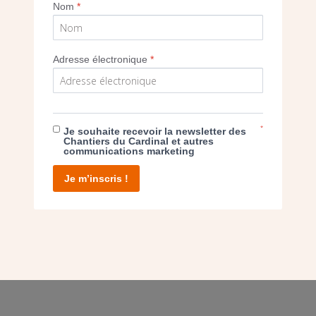
Nom
*
Adresse électronique
*
E DON
T D’AGIR
*
Je souhaite recevoir la newsletter des
Chantiers du Cardinal et autres
communications marketing
Je m’inscris !
facebook
twitter
youtube
linkedin
instagram
Pinterest