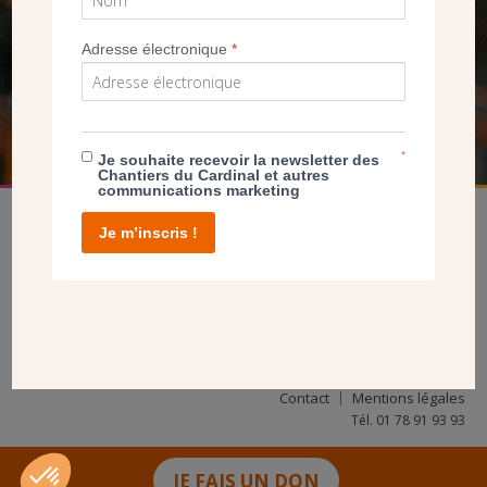
NOUS PERMET D’AGIR
Adresse électronique
*
FAIRE UN DON
*
Je souhaite recevoir la newsletter des
Chantiers du Cardinal et autres
communications marketing
Je m’inscris !
facebook
twitter
youtube
linkedin
instagram
Pinterest
Contact
Mentions légales
Tél. 01 78 91 93 93
JE FAIS UN DON