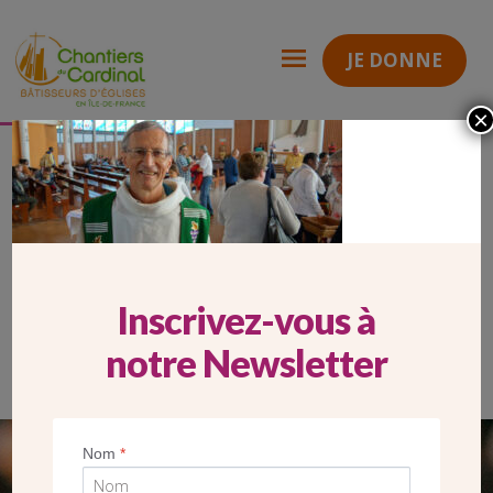
JE DONNE
×
HP MOBILE KTO 05.04
Chantiers
du
Cardinal
HP MOBILE KTO 05.04
Inscrivez-vous à
notre Newsletter
Nom
*
SEUL VOTRE DON