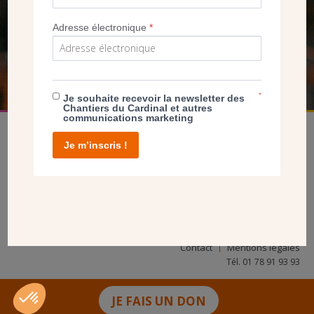
NOUS PERMET D’AGIR
Adresse électronique
*
FAIRE UN DON
*
Je souhaite recevoir la newsletter des
Chantiers du Cardinal et autres
communications marketing
Je m’inscris !
facebook
twitter
youtube
linkedin
instagram
Pinterest
Contact
Mentions légales
Tél. 01 78 91 93 93
JE FAIS UN DON