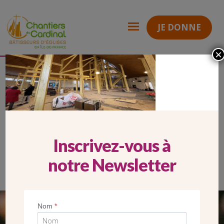
JE DONNE
×
HP MOBILE KTO 21-03
Chantiers
du
Cardinal
HP MOBILE KTO 21-03
Inscrivez-vous à
notre Newsletter
Nom
*
SEUL VOTRE DON