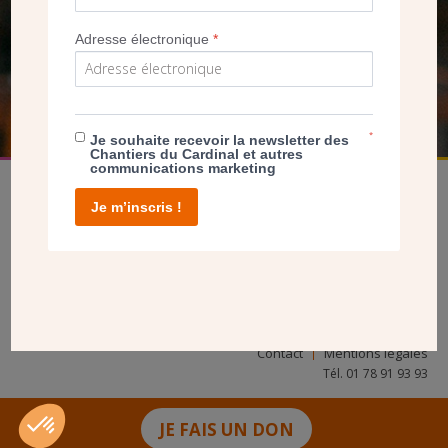
NOUS PERMET D’AGIR
Adresse électronique
*
FAIRE UN DON
*
Je souhaite recevoir la newsletter des
Chantiers du Cardinal et autres
communications marketing
Je m’inscris !
facebook
twitter
youtube
linkedin
instagram
Pinterest
Contact
Mentions légales
Tél. 01 78 91 93 93
JE FAIS UN DON