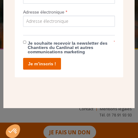
NOUS PERMET D’AGIR
Adresse électronique
*
FAIRE UN DON
*
Je souhaite recevoir la newsletter des
Chantiers du Cardinal et autres
communications marketing
Je m’inscris !
facebook
twitter
youtube
linkedin
instagram
Pinterest
Contact
Mentions légales
Tél. 01 78 91 93 93
JE FAIS UN DON