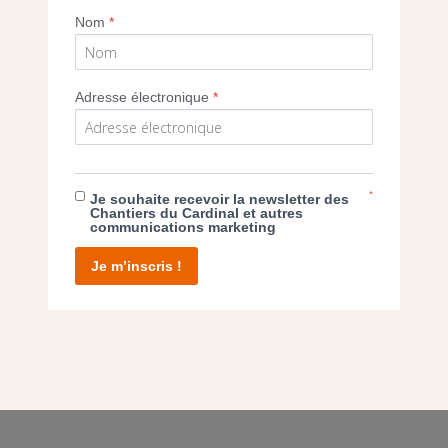
Nom
*
Adresse électronique
*
E DON
*
T D’AGIR
Je souhaite recevoir la newsletter des
Chantiers du Cardinal et autres
communications marketing
Je m’inscris !
facebook
twitter
youtube
linkedin
instagram
Pinterest