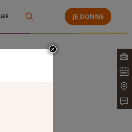
JE DONNE
GIR
search
×
2023.