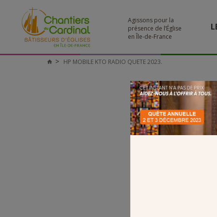
Agissons pour la
L
présence de l’Église
en Île-de-France
HP MOBILE KTO RADIO QUETE 2023.
Chantiers
du
Cardinal
HP MO