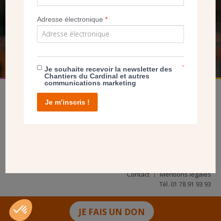
NOUS PERMET D’AGIR
Adresse électronique
*
FAIRE UN DON
*
Je souhaite recevoir la newsletter des
Chantiers du Cardinal et autres
communications marketing
Je m’inscris !
facebook
twitter
youtube
linkedin
instagram
Pinterest
Contact
Mentions légales
Tél. 01 78 91 93 93
JE FAIS UN DON