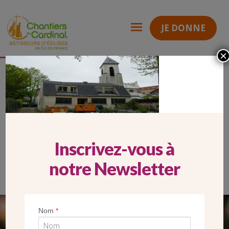
JE DONNE
×
HP MOBILE SEVRAN
Chantiers
du
Cardinal
HP MOBILE SEVRAN
Inscrivez-vous à
notre Newsletter
Nom
*
SEUL VOTRE DON