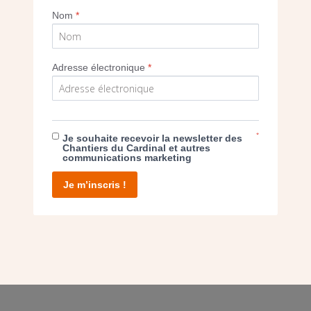
Nom
*
Adresse électronique
*
E DON
*
T D’AGIR
Je souhaite recevoir la newsletter des
Chantiers du Cardinal et autres
communications marketing
Je m’inscris !
facebook
twitter
youtube
linkedin
instagram
Pinterest