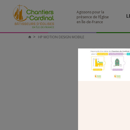
Agissons pour la
L
présence de l’Église
en Île-de-France
HP MOTION DESIGN MOBILE
Chantiers
du
Cardinal
H