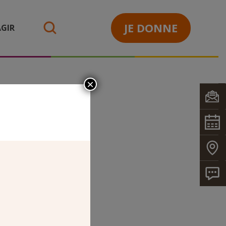
JE DONNE
GIR
search
×
LE