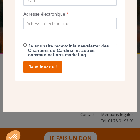
NOUS PERMET D’AGIR
Adresse électronique
*
FAIRE UN DON
*
Je souhaite recevoir la newsletter des
Chantiers du Cardinal et autres
communications marketing
Je m’inscris !
facebook
twitter
youtube
linkedin
instagram
Pinterest
Contact
Mentions légales
Tél. 01 78 91 93 93
JE FAIS UN DON