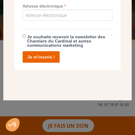
Adresse électronique
*
FAIRE UN DON
*
Je souhaite recevoir la newsletter des
Chantiers du Cardinal et autres
communications marketing
Je m’inscris !
facebook
twitter
youtube
linkedin
instagram
Pinterest
Contact
Mentions légales
Tél. 01 78 91 93 93
JE FAIS UN DON