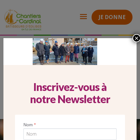
JE DONNE
×
HP visite Saint-Joseph-le-Bienveillant 78
Chantiers
du
Cardinal
HP VISITE SAINT-JOSEPH-LE-
BIENVEILLANT 78
Inscrivez-vous à
notre Newsletter
Nom
*
SEUL VOTRE DON