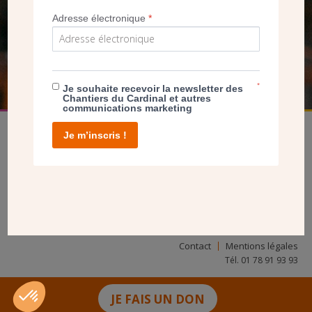
NOUS PERMET D’AGIR
Adresse électronique
*
FAIRE UN DON
*
Je souhaite recevoir la newsletter des
Chantiers du Cardinal et autres
communications marketing
Je m’inscris !
facebook
twitter
youtube
linkedin
instagram
Pinterest
Contact
Mentions légales
Tél. 01 78 91 93 93
JE FAIS UN DON