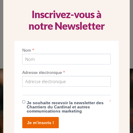
Inscrivez-vous à
notre Newsletter
Bénédiction des cloches St-Joseph-Le Bienveillant Montigny-
Voisins le 19 mars 2023 – Mgr Crepy bénit les cloches sous les
Nom
*
chants de la chorale
Adresse électronique
*
SEUL VOTRE DON
NOUS PERMET D’AGIR
*
Je souhaite recevoir la newsletter des
Chantiers du Cardinal et autres
communications marketing
FAIRE UN DON
Je m’inscris !