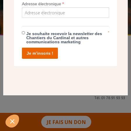
Adresse électronique
*
FAIRE UN DON
*
Je souhaite recevoir la newsletter des
Chantiers du Cardinal et autres
communications marketing
Je m’inscris !
facebook
twitter
youtube
linkedin
instagram
Pinterest
Contact
Mentions légales
Tél. 01 78 91 93 93
JE FAIS UN DON