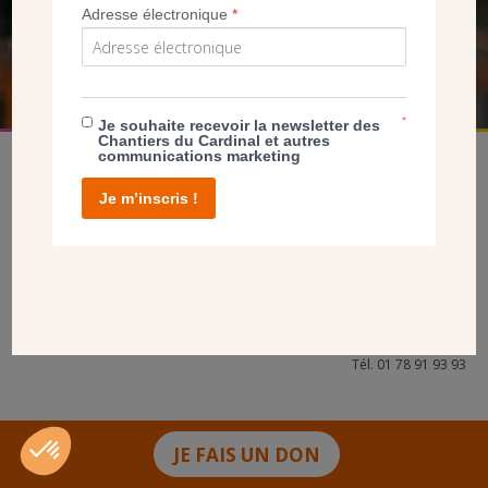
Adresse électronique
*
FAIRE UN DON
*
Je souhaite recevoir la newsletter des
Chantiers du Cardinal et autres
communications marketing
Je m’inscris !
facebook
twitter
youtube
linkedin
instagram
Pinterest
Contact
Mentions légales
Tél. 01 78 91 93 93
JE FAIS UN DON