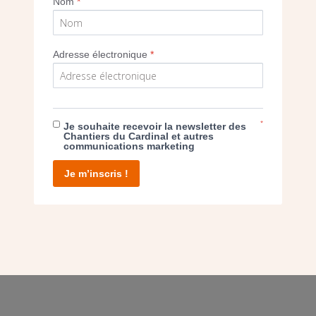
Nom
*
Adresse électronique
*
E DON
T D’AGIR
*
Je souhaite recevoir la newsletter des
Chantiers du Cardinal et autres
communications marketing
Je m’inscris !
facebook
twitter
youtube
linkedin
instagram
Pinterest