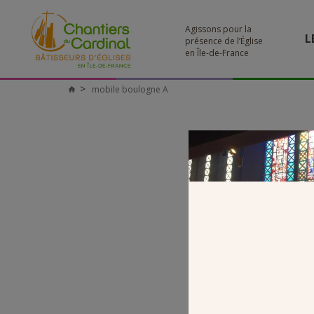
Agissons pour la
L
présence de l’Église
en Île-de-France
mobile boulogne A
Chantiers
du
Cardinal