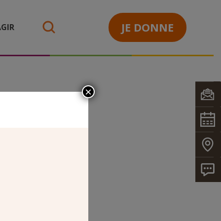
JE DONNE
GIR
search
×