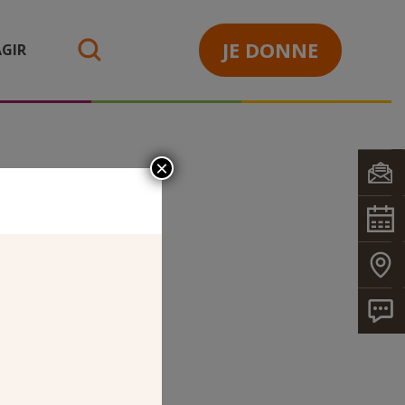
JE DONNE
GIR
search
×