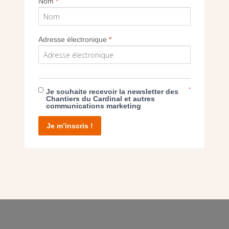
Nom
*
Adresse électronique
*
E DON
T D’AGIR
*
Je souhaite recevoir la newsletter des
Chantiers du Cardinal et autres
communications marketing
Je m’inscris !
facebook
twitter
youtube
linkedin
instagram
Pinterest