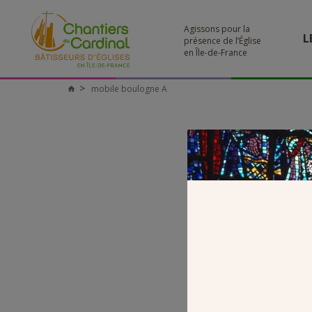
Agissons pour la
L
présence de l’Église
en Île-de-France
mobile boulogne A
Chantiers
du
Cardinal