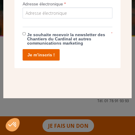
Adresse électronique
*
FAIRE UN DON
*
Je souhaite recevoir la newsletter des
Chantiers du Cardinal et autres
communications marketing
Je m’inscris !
facebook
twitter
youtube
linkedin
instagram
Pinterest
Contact
Mentions légales
Tél. 01 78 91 93 93
JE FAIS UN DON