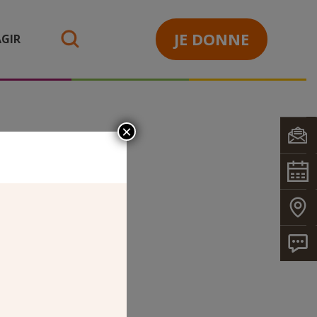
JE DONNE
GIR
search
×