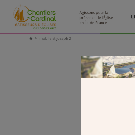
Agissons pour la
L
présence de l’Église
en Île-de-France
mobile st joseph 2
Chantiers
du
Cardinal