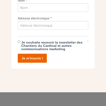
Nom
*
Adresse électronique
*
E DON
T D’AGIR
*
Je souhaite recevoir la newsletter des
Chantiers du Cardinal et autres
communications marketing
Je m’inscris !
facebook
twitter
youtube
linkedin
instagram
Pinterest