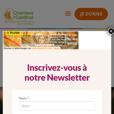
JE DONNE
×
mobile pelerin 22
Chantiers
du
Cardinal
MOBILE PELERIN 22
Inscrivez-vous à
notre Newsletter
SEUL VOTRE DON
Nom
*
NOUS PERMET D’AGIR