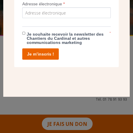
Adresse électronique
*
FAIRE UN DON
*
Je souhaite recevoir la newsletter des
Chantiers du Cardinal et autres
communications marketing
Je m’inscris !
facebook
twitter
youtube
linkedin
instagram
Pinterest
Contact
Mentions légales
Tél. 01 78 91 93 93
JE FAIS UN DON