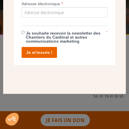
Adresse électronique
*
FAIRE UN DON
*
Je souhaite recevoir la newsletter des
Chantiers du Cardinal et autres
communications marketing
Je m’inscris !
facebook
twitter
youtube
linkedin
instagram
Pinterest
Contact
Mentions légales
Tél. 01 78 91 93 93
JE FAIS UN DON