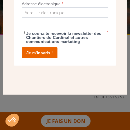
Adresse électronique
*
FAIRE UN DON
*
Je souhaite recevoir la newsletter des
Chantiers du Cardinal et autres
communications marketing
Je m’inscris !
facebook
twitter
youtube
linkedin
instagram
Pinterest
Contact
Mentions légales
Tél. 01 78 91 93 93
JE FAIS UN DON