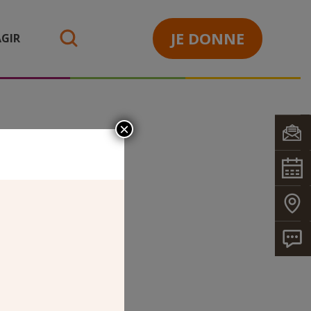
JE DONNE
GIR
search
×