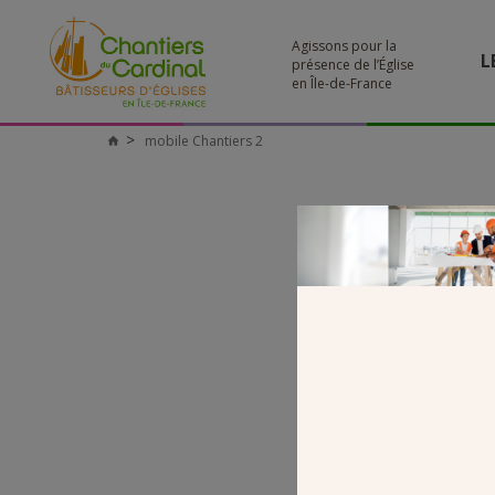
Agissons pour la
L
présence de l’Église
en Île-de-France
mobile Chantiers 2
Chantiers
du
Cardinal