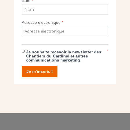
Nom
*
Adresse électronique
*
E DON
T D’AGIR
*
Je souhaite recevoir la newsletter des
Chantiers du Cardinal et autres
communications marketing
Je m’inscris !
facebook
twitter
youtube
linkedin
instagram
Pinterest