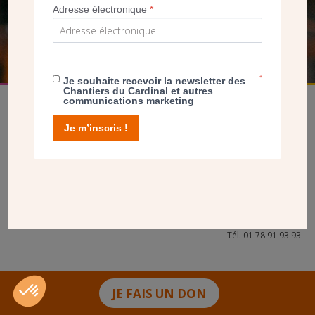
Adresse électronique
*
FAIRE UN DON
*
Je souhaite recevoir la newsletter des
Chantiers du Cardinal et autres
communications marketing
Je m’inscris !
facebook
twitter
youtube
linkedin
instagram
Pinterest
Contact
Mentions légales
Tél. 01 78 91 93 93
JE FAIS UN DON