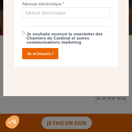
Adresse électronique
*
FAIRE UN DON
*
Je souhaite recevoir la newsletter des
Chantiers du Cardinal et autres
communications marketing
Je m’inscris !
facebook
twitter
youtube
linkedin
instagram
Pinterest
Contact
Mentions légales
Tél. 01 78 91 93 93
JE FAIS UN DON