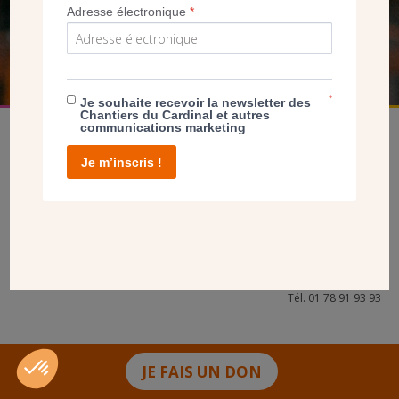
Adresse électronique
*
FAIRE UN DON
*
Je souhaite recevoir la newsletter des
Chantiers du Cardinal et autres
communications marketing
Je m’inscris !
facebook
twitter
youtube
linkedin
instagram
Pinterest
Contact
Mentions légales
Tél. 01 78 91 93 93
JE FAIS UN DON