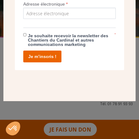
Adresse électronique
*
FAIRE UN DON
*
Je souhaite recevoir la newsletter des
Chantiers du Cardinal et autres
communications marketing
Je m’inscris !
facebook
twitter
youtube
linkedin
instagram
Pinterest
Contact
Mentions légales
Tél. 01 78 91 93 93
JE FAIS UN DON