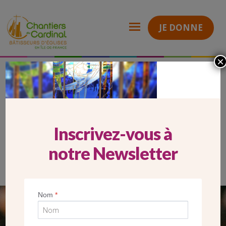
JE DONNE
×
mobile st bernard montparnasse 1 vitrail loire
Chantiers
du
Cardinal
MOBILE ST BERNARD
MONTPARNASSE 1 VITRAIL LOIRE
Inscrivez-vous à
notre Newsletter
Nom
*
SEUL VOTRE DON