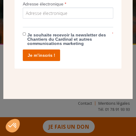
NOUS PERMET D’AGIR
Adresse électronique
*
FAIRE UN DON
*
Je souhaite recevoir la newsletter des
Chantiers du Cardinal et autres
communications marketing
Je m’inscris !
facebook
twitter
youtube
linkedin
instagram
Pinterest
Contact
Mentions légales
Tél. 01 78 91 93 93
JE FAIS UN DON